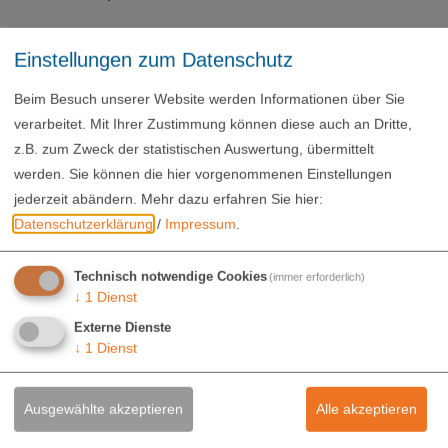
Fachkräfte für Metalltechnik der Fachrichtung
Einstellungen zum Datenschutz
Montagetechnik überwachen die maschinelle und
manuelle Herstellung von Baugruppen, Bauteilen und
Beim Besuch unserer Website werden Informationen über Sie
Maschinen aus Einzelteilen, inkl. Fertigstellung für den
verarbeitet. Mit Ihrer Zustimmung können diese auch an Dritte,
Versand. Sie wenden Verfahren wie zusammenschrauben,
z.B. zum Zweck der statistischen Auswertung, übermittelt
werden. Sie können die hier vorgenommenen Einstellungen
verstiften, vernieten oder verpressen an und lernen das
jederzeit abändern.
Mehr dazu erfahren Sie hier:
Arbeiten mit Unterlagen wie Montageplänen, Zeichnungen
Datenschutzerklärung
/
Impressum
.
und Richtlinien.
Die Fachkraft für Metalltechnik m|w|d ist ein
Technisch notwendige Cookies
(immer erforderlich)
↓
1
Dienst
Ausbildungsberuf der IHK. Unsere Auszubildenden der
Externe Dienste
Fachrichtung Zerspanungstechnik besuchen die Staatliche
↓
1
Dienst
Berufsschule in Eichstätt und ab dem zweiten
Ausbildungsjahr die Berufsschule in Ingolstadt,
Ausgewählte akzeptieren
Alle akzeptieren
wohingegen unserer Auszubildenden der Fachrichtung
Montagetechnik beide Ausbildungsjahre in der Staatlichen