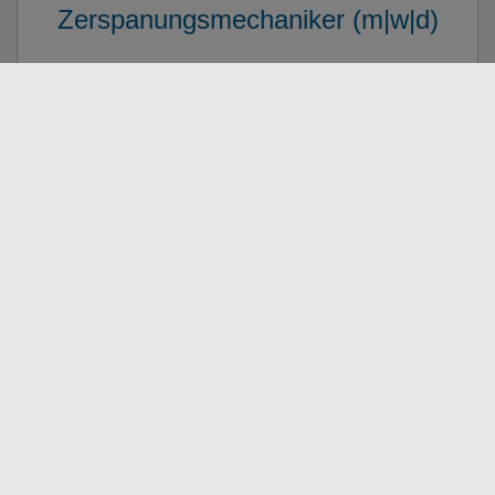
Zerspanungsmechaniker (m|w|d)
Technischer Produktdesigner