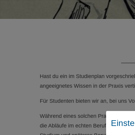
Hast du ein im Studienplan vorgeschrie
angeeignetes Wissen in der Praxis vertie
Für Studenten bieten wir an, bei uns Vo
Während eines solchen Praktikums arbei
Einst
die Abläufe im echten Berufsalltag ken