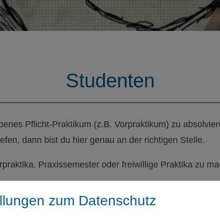
Studenten
benes Pflicht-Praktikum (z.B. Vorpraktikum) zu absolvier
fen, dann bist du hier genau an der richtigen Stelle.
rpraktika, Praxissemester oder freiwillige Praktika zu m
test du bei uns direkt im Produktionsprozess mit und ler
ellungen zum Datenschutz
nen. So kannst du deine vorhandenen Kenntnisse vertiefe