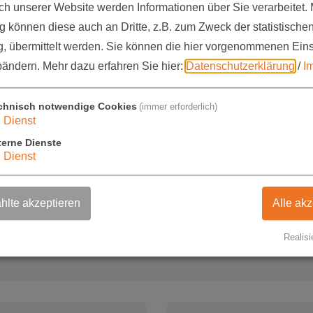
meln.
 unserer Website werden Informationen über Sie verarbeitet. M
 können diese auch an Dritte, z.B. zum Zweck der statistische
kum bei uns.
, übermittelt werden. Sie können die hier vorgenommenen Ein
bändern.
Mehr dazu erfahren Sie hier:
Datenschutzerklärung
/
I
lichkeit, während der Semesterferien bei uns Ferienarbe
üllen und einfach abschicken.
chnisch notwendige Cookies
(immer erforderlich)
1
Dienst
terne Dienste
1
Dienst
lte akzeptieren
Alle akz
ewerbung für Ferienarbeit / Praktik
Realisi