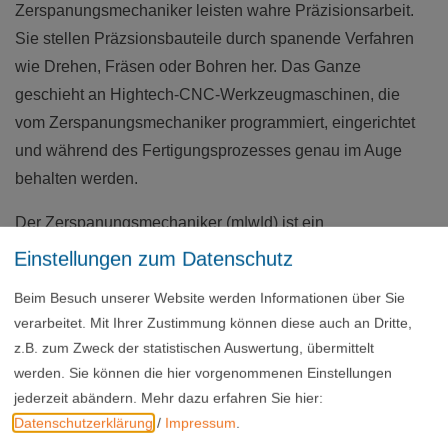
Zerspanungsmechaniker leisten wahre Präzisionsarbeit.
Sie stellen Präzsionsbauteile durch spanende Verfahren
wie Drehen, Fräsen oder Bohren her. Das Ganze
geschieht an Hightech-CNC-Werkzeugmaschinen, die
vom Zerspanungsmechaniker programmiert, eingerichtet
und während des Fertigungsprozesses genau im Auge
behalten werden.
Der Zerspanungsmechaniker (m|w|d) ist ein
Ausbildungsberuf der IHK, unsere Auszubildenden
Einstellungen zum Datenschutz
besuchen die Staatliche Berufsschule in Eichstätt und ab
Beim Besuch unserer Website werden Informationen über Sie
dem zweiten Ausbildungsjahr die Berufsschule in
verarbeitet. Mit Ihrer Zustimmung können diese auch an Dritte,
Ingolstadt.
z.B. zum Zweck der statistischen Auswertung, übermittelt
werden. Sie können die hier vorgenommenen Einstellungen
Fühlst Du Dich angesprochen?
jederzeit abändern.
Mehr dazu erfahren Sie hier:
Wir freuen uns auf deine Bewerbung!
Datenschutzerklärung
/
Impressum
.