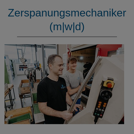
Zerspanungsmechaniker
(m|w|d)